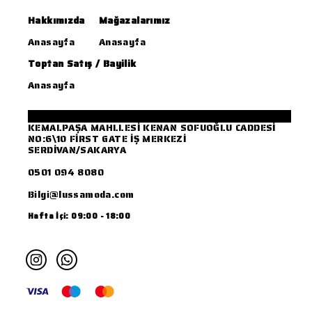
Hakkımızda
Mağazalarımız
Anasayfa
Anasayfa
Toptan Satış / Bayilik
Anasayfa
KEMALPAŞA MAHLLESİ KENAN SOFUOĞLU CADDESİ
NO:6\10 FİRST GATE İŞ MERKEZİ
SERDİVAN/SAKARYA
0501 094 8080
Bilgi@lussamoda.com
Hafta İçi: 09:00 - 18:00