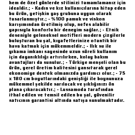
hem de özel günlerde stilinizi tamamlamanız için
idealdir.; - Kadın ve kız kullanıcılarına hitap eden
bu ürün, yetişkin yaş grubuna uygun olarak
tasarlanmıştır.; - %100 pamuk ve viskon
karışımından üretilmiş olup, nefes alabilir
yapısıyla konforlu bir deneyim sağlar.; - Etnik
deseniyle geleneksel motifleri modern çizgilerle
buluşturan bu şal, kıyafetlerinize otantik bir
hava katmak için mükemmeldir.; - Ilık su ile
yıkama imkanı sayesinde uzun süreli kullanım
için dayanıklılığı artırılırken, kolay bakım
avantajları da sunulur.; - Türkiye menşeli olan bu
ürün, yerel üretim kalitesini yansıtarak yerel
ekonomiye destek olmanızda yardımcı olur.; - 75
x 180 cm boyutlarındaki genişliği ile boynunuza
mükemmel şekilde sarılacak ve şıklığınızı ön
plana çıkaracaktır.; - Lussamoda tarafından
ithal edilen ve temsil edilen bu şal, güvenilir
satıcının garantisi altında satışa sunulmaktadır.