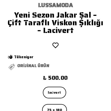
LUSSAMODA
Yeni Sezon Jakar Şal –
Çift Taraflı Viskon Şıklığı
– Lacivert
Tükeniyor
ORİJİNAL ÜRÜN
₺ 500.00
laci̇vert
75 x 180