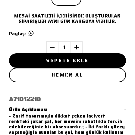
MESAİ SAATLERİ İÇERİSİNDE OLUŞTURULAN
SİPARİŞLER AYNI GÜN KARGOYA VERİLİR.
Paylaş
:
1
SEPETE EKLE
HEMEN AL
A71012210
Ürün Açıklaması
-
- Zarif tasarımıyla dikkat çeken lacivert
renkteki jakar şal, her mevsim rahatlıkla tercih
edebileceğiniz bir aksesuardır.; - İki farklı yüzey
seçeneğiyle sunulan bu şal, hem günlük kullanım