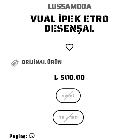
LUSSAMODA
VUAL İPEK ETRO
DESENŞAL
ORİJİNAL ÜRÜN
₺ 500.00
sedef
75 x 180
Paylaş
: