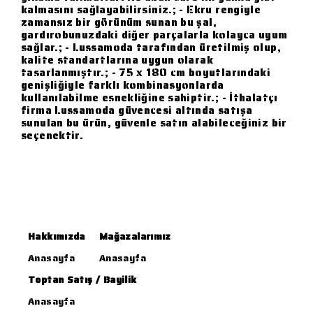
kalmasını sağlayabilirsiniz.; - Ekru rengiyle
zamansız bir görünüm sunan bu şal,
gardırobunuzdaki diğer parçalarla kolayca uyum
sağlar.; - Lussamoda tarafından üretilmiş olup,
kalite standartlarına uygun olarak
tasarlanmıştır.; - 75 x 180 cm boyutlarındaki
genişliğiyle farklı kombinasyonlarda
kullanılabilme esnekliğine sahiptir.; - İthalatçı
firma Lussamoda güvencesi altında satışa
sunulan bu ürün, güvenle satın alabileceğiniz bir
seçenektir.
Hakkımızda
Mağazalarımız
Anasayfa
Anasayfa
Toptan Satış / Bayilik
Anasayfa