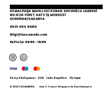
KEMALPAŞA MAHLLESİ KENAN SOFUOĞLU CADDESİ
NO:6\10 FİRST GATE İŞ MERKEZİ
SERDİVAN/SAKARYA
0501 094 8080
Bilgi@lussamoda.com
Hafta İçi: 09:00 - 18:00
Satış Sözleşmesi
SSS
İade Koşulları
İletişim
© 2021 LUSSAMODA
ikas E-Ticaret Altyapısı ile Hazırlanmıştır.