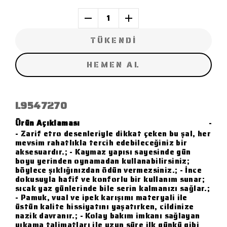
1
TÜKENDİ
HEMEN AL
L9547270
Ürün Açıklaması
-
- Zarif etro desenleriyle dikkat çeken bu şal, her
mevsim rahatlıkla tercih edebileceğiniz bir
aksesuardır.; - Kaymaz yapısı sayesinde gün
boyu yerinden oynamadan kullanabilirsiniz;
böylece şıklığınızdan ödün vermezsiniz.; - İnce
dokusuyla hafif ve konforlu bir kullanım sunar;
sıcak yaz günlerinde bile serin kalmanızı sağlar.;
- Pamuk, vual ve ipek karışımı materyali ile
üstün kalite hissiyatını yaşatırken, cildinize
nazik davranır.; - Kolay bakım imkanı sağlayan
yıkama talimatları ile uzun süre ilk günkü gibi