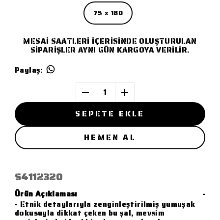
75 x 180
MESAİ SAATLERİ İÇERİSİNDE OLUŞTURULAN
SİPARİŞLER AYNI GÜN KARGOYA VERİLİR.
Paylaş
:
1
SEPETE EKLE
HEMEN AL
S4112320
Ürün Açıklaması
-
- Etnik detaylarıyla zenginleştirilmiş yumuşak
dokusuyla dikkat çeken bu şal, mevsim