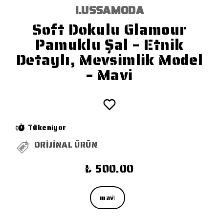
LUSSAMODA
Soft Dokulu Glamour
Pamuklu Şal – Etnik
Detaylı, Mevsimlik Model
– Mavi
Tükeniyor
ORİJİNAL ÜRÜN
₺ 500.00
mavi̇