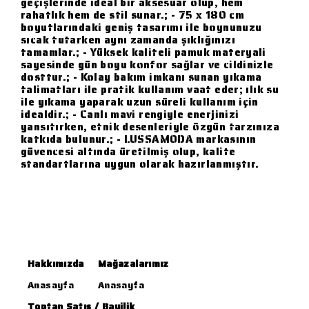
geçişlerinde ideal bir aksesuar olup, hem
rahatlık hem de stil sunar.; - 75 x 180 cm
boyutlarındaki geniş tasarımı ile boynunuzu
sıcak tutarken aynı zamanda şıklığınızı
tamamlar.; - Yüksek kaliteli pamuk materyali
sayesinde gün boyu konfor sağlar ve cildinizle
dosttur.; - Kolay bakım imkanı sunan yıkama
talimatları ile pratik kullanım vaat eder; ılık su
ile yıkama yaparak uzun süreli kullanım için
idealdir.; - Canlı mavi rengiyle enerjinizi
yansıtırken, etnik desenleriyle özgün tarzınıza
katkıda bulunur.; - LUSSAMODA markasının
güvencesi altında üretilmiş olup, kalite
standartlarına uygun olarak hazırlanmıştır.
Hakkımızda
Mağazalarımız
Anasayfa
Anasayfa
Toptan Satış / Bayilik