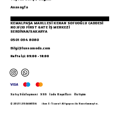
Anasayfa
KEMALPAŞA MAHLLESİ KENAN SOFUOĞLU CADDESİ
NO:6\10 FİRST GATE İŞ MERKEZİ
SERDİVAN/SAKARYA
0501 094 8080
Bilgi@lussamoda.com
Hafta İçi: 09:00 - 18:00
Satış Sözleşmesi
SSS
İade Koşulları
İletişim
© 2021 LUSSAMODA
ikas E-Ticaret Altyapısı ile Hazırlanmıştır.