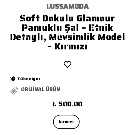
LUSSAMODA
Soft Dokulu Glamour
Pamuklu Şal – Etnik
Detaylı, Mevsimlik Model
– Kırmızı
Tükeniyor
ORİJİNAL ÜRÜN
₺ 500.00
kirmizi