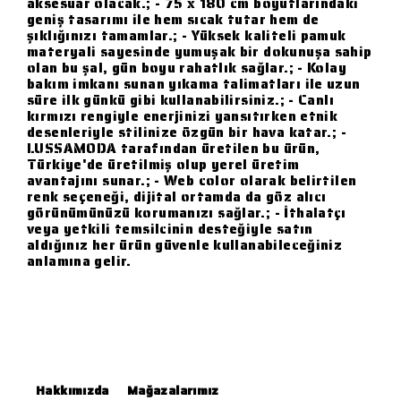
aksesuar olacak.; - 75 x 180 cm boyutlarındaki
geniş tasarımı ile hem sıcak tutar hem de
şıklığınızı tamamlar.; - Yüksek kaliteli pamuk
materyali sayesinde yumuşak bir dokunuşa sahip
olan bu şal, gün boyu rahatlık sağlar.; - Kolay
bakım imkanı sunan yıkama talimatları ile uzun
süre ilk günkü gibi kullanabilirsiniz.; - Canlı
kırmızı rengiyle enerjinizi yansıtırken etnik
desenleriyle stilinize özgün bir hava katar.; -
LUSSAMODA tarafından üretilen bu ürün,
Türkiye'de üretilmiş olup yerel üretim
avantajını sunar.; - Web color olarak belirtilen
renk seçeneği, dijital ortamda da göz alıcı
görünümünüzü korumanızı sağlar.; - İthalatçı
veya yetkili temsilcinin desteğiyle satın
aldığınız her ürün güvenle kullanabileceğiniz
anlamına gelir.
Hakkımızda
Mağazalarımız