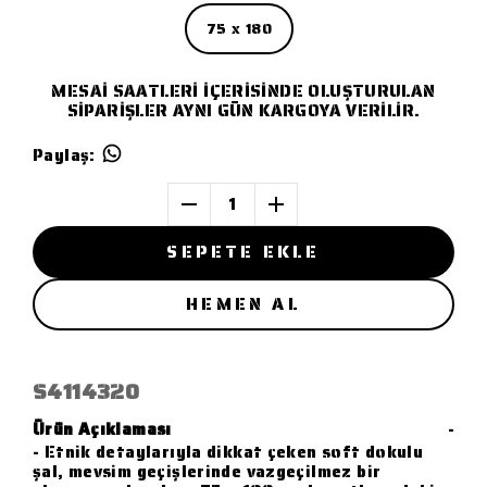
75 x 180
MESAİ SAATLERİ İÇERİSİNDE OLUŞTURULAN
SİPARİŞLER AYNI GÜN KARGOYA VERİLİR.
Paylaş
:
1
SEPETE EKLE
HEMEN AL
S4114320
Ürün Açıklaması
-
- Etnik detaylarıyla dikkat çeken soft dokulu
şal, mevsim geçişlerinde vazgeçilmez bir