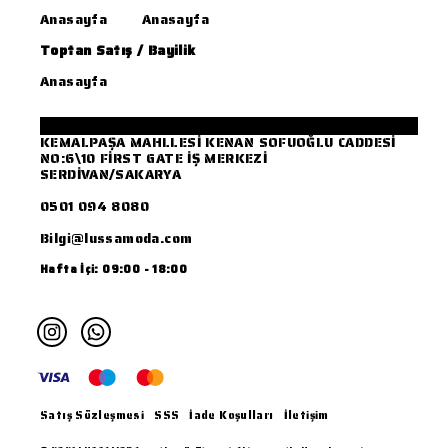
Anasayfa
Anasayfa
Toptan Satış / Bayilik
Anasayfa
KEMALPAŞA MAHLLESİ KENAN SOFUOĞLU CADDESİ
NO:6\10 FİRST GATE İŞ MERKEZİ
SERDİVAN/SAKARYA
0501 094 8080
Bilgi@lussamoda.com
Hafta İçi: 09:00 - 18:00
Satış Sözleşmesi
SSS
İade Koşulları
İletişim