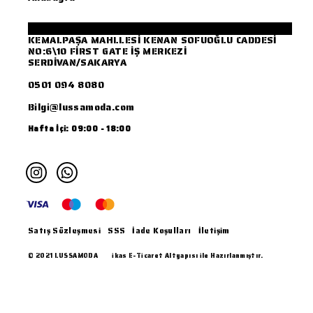
KEMALPAŞA MAHLLESİ KENAN SOFUOĞLU CADDESİ
NO:6\10 FİRST GATE İŞ MERKEZİ
SERDİVAN/SAKARYA
0501 094 8080
Bilgi@lussamoda.com
Hafta İçi: 09:00 - 18:00
Satış Sözleşmesi
SSS
İade Koşulları
İletişim
© 2021 LUSSAMODA
ikas E-Ticaret Altyapısı ile Hazırlanmıştır.