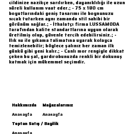
cildinize nazikçe sarılırken, dayanıklılığı ile uzun
süreli kullanım vaat eder.; - 75 x 180 cm
boyutlarındaki geniş tasarımı ile boynunuzu
sıcak tutarken aynı zamanda stil sahibi bir
görünüm sağlar.; - İthalatçı firma LUSSAMODA
tarafından kalite standartlarına uygun olarak
üretilmiş olup, güvenle tercih edebilirsiniz.; -
Ilık su ile yıkama talimatına uyarak kolayca
temizlenebilir; böylece şalınız her zaman ilk
günkü gibi yeni kalır.; - Canlı mor rengiyle dikkat
çeken bu şal, gardırobunuzda renkli bir dokunuş
katmak için mükemmel seçimdir.
Hakkımızda
Mağazalarımız
Anasayfa
Anasayfa
Toptan Satış / Bayilik
Anasayfa