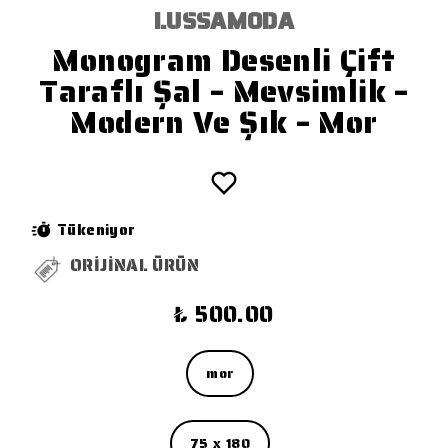
LUSSAMODA
Monogram Desenli Çift
Taraflı Şal – Mevsimlik –
Modern Ve Şık – Mor
Tükeniyor
ORİJİNAL ÜRÜN
₺ 500.00
mor
75 x 180