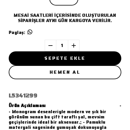
MESAİ SAATLERİ İÇERİSİNDE OLUŞTURULAN
SİPARİŞLER AYNI GÜN KARGOYA VERİLİR.
Paylaş
:
1
SEPETE EKLE
HEMEN AL
L5341299
Ürün Açıklaması
-
- Monogram desenleriyle modern ve şık bir
görünüm sunan bu çift taraflı şal, mevsim
geçişlerinde ideal bir aksesuar.; - Pamuklu
materyali sayesinde yumuşak dokunuşuyla