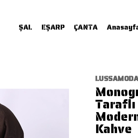
ŞAL
EŞARP
ÇANTA
Anasayf
LUSSAMOD
Monogr
Taraflı
Modern
Kahve