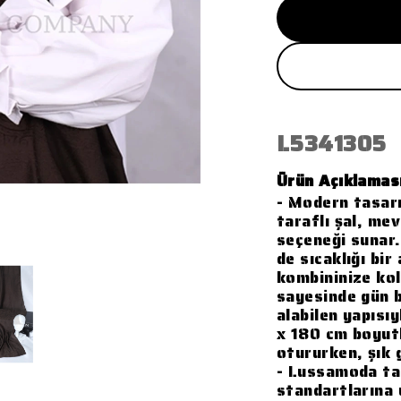
L5341305
Ürün Açıklamas
- Modern tasar
taraflı şal, me
seçeneği sunar.
de sıcaklığı bir
kombininize kol
sayesinde gün b
alabilen yapısı
x 180 cm boyutl
otururken, şık
- Lussamoda tar
standartlarına 