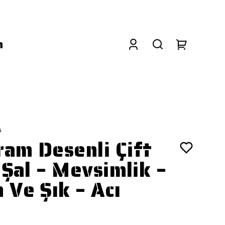
a
A
am Desenli Çift
 Şal – Mevsimlik –
 Ve Şık – Acı