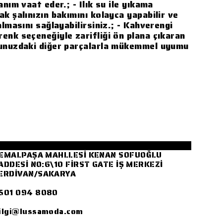
anım vaat eder.; - Ilık su ile yıkama
ak şalınızın bakımını kolayca yapabilir ve
almasını sağlayabilirsiniz.; - Kahverengi
enk seçeneğiyle zarifliği ön plana çıkaran
bunuzdaki diğer parçalarla mükemmel uyumu
EMALPAŞA MAHLLESİ KENAN SOFUOĞLU
ADDESİ NO:6\10 FİRST GATE İŞ MERKEZİ
ERDİVAN/SAKARYA
501 094 8080
ilgi@lussamoda.com