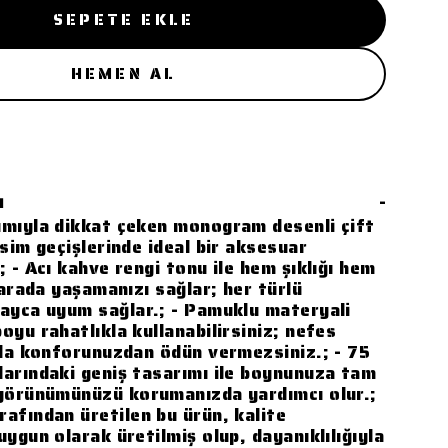
SEPETE EKLE
HEMEN AL
ı
-
ımıyla dikkat çeken monogram desenli çift
vsim geçişlerinde ideal bir aksesuar
; - Acı kahve rengi tonu ile hem şıklığı hem
 arada yaşamanızı sağlar; her türlü
ayca uyum sağlar.; - Pamuklu materyali
oyu rahatlıkla kullanabilirsiniz; nefes
yla konforunuzdan ödün vermezsiniz.; - 75
arındaki geniş tasarımı ile boynunuza tam
 görünümünüzü korumanızda yardımcı olur.;
afından üretilen bu ürün, kalite
uygun olarak üretilmiş olup, dayanıklılığıyla