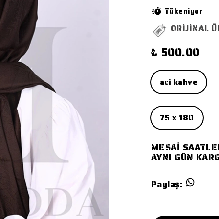
Tükeniyor
ORİJİNAL 
₺ 500.00
aci kahve
75 x 180
MESAİ SAATLE
AYNI GÜN KARG
Paylaş
: