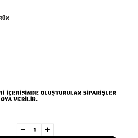
ÜRÜN
Rİ İÇERİSİNDE OLUŞTURULAN SİPARİŞLER
OYA VERİLİR.
1