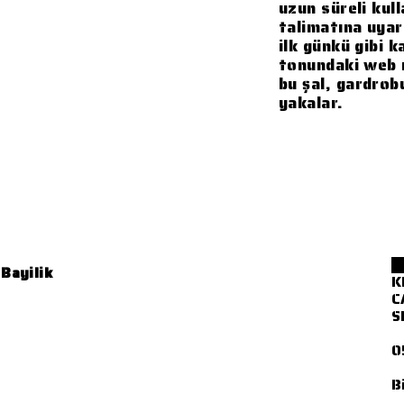
uzun süreli kull
talimatına uyar
ilk günkü gibi k
tonundaki web r
bu şal, gardro
yakalar.
 Bayilik
K
C
S
0
B