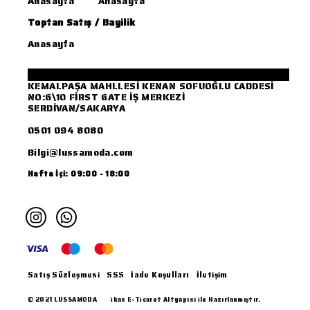
Anasayfa
Anasayfa
Toptan Satış / Bayilik
Anasayfa
KEMALPAŞA MAHLLESİ KENAN SOFUOĞLU CADDESİ
NO:6\10 FİRST GATE İŞ MERKEZİ
SERDİVAN/SAKARYA
0501 094 8080
Bilgi@lussamoda.com
Hafta İçi: 09:00 - 18:00
Satış Sözleşmesi
SSS
İade Koşulları
İletişim
© 2021 LUSSAMODA
ikas E-Ticaret Altyapısı ile Hazırlanmıştır.