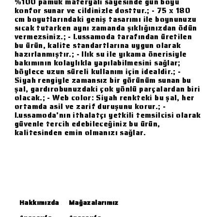
%100 pamuk materyali sayesinde gün boyu
konfor sunar ve cildinizle dosttur.; - 75 x 180
cm boyutlarındaki geniş tasarımı ile boynunuzu
sıcak tutarken aynı zamanda şıklığınızdan ödün
vermezsiniz.; - Lussamoda tarafından üretilen
bu ürün, kalite standartlarına uygun olarak
hazırlanmıştır.; - Ilık su ile yıkama önerisiyle
bakımının kolaylıkla yapılabilmesini sağlar;
böylece uzun süreli kullanım için idealdir.; -
Siyah rengiyle zamansız bir görünüm sunan bu
şal, gardırobunuzdaki çok yönlü parçalardan biri
olacak.; - Web color: Siyah renkteki bu şal, her
ortamda asil ve zarif duruşunu korur.; -
Lussamoda'nın ithalatçı yetkili temsilcisi olarak
güvenle tercih edebileceğiniz bu ürün,
kalitesinden emin olmanızı sağlar.
Hakkımızda
Mağazalarımız