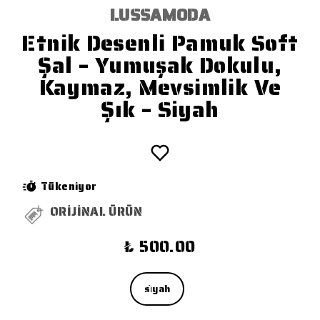
LUSSAMODA
Etnik Desenli Pamuk Soft
Şal – Yumuşak Dokulu,
Kaymaz, Mevsimlik Ve
Şık – Siyah
Tükeniyor
ORİJİNAL ÜRÜN
₺ 500.00
si̇yah