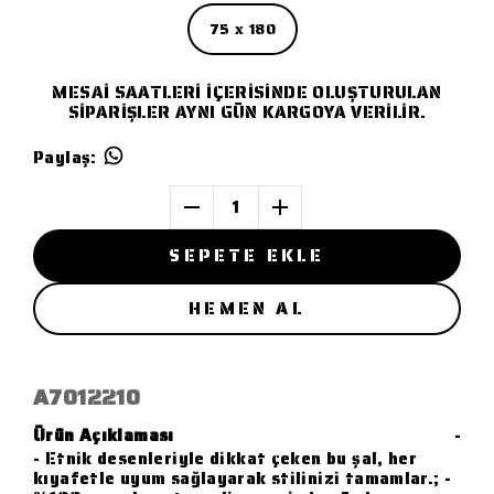
75 x 180
MESAİ SAATLERİ İÇERİSİNDE OLUŞTURULAN
SİPARİŞLER AYNI GÜN KARGOYA VERİLİR.
Paylaş
:
1
SEPETE EKLE
HEMEN AL
A7012210
Ürün Açıklaması
-
- Etnik desenleriyle dikkat çeken bu şal, her
kıyafetle uyum sağlayarak stilinizi tamamlar.; -