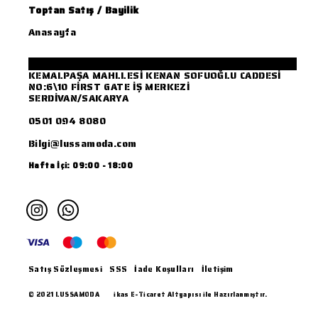
Toptan Satış / Bayilik
Anasayfa
KEMALPAŞA MAHLLESİ KENAN SOFUOĞLU CADDESİ
NO:6\10 FİRST GATE İŞ MERKEZİ
SERDİVAN/SAKARYA
0501 094 8080
Bilgi@lussamoda.com
Hafta İçi: 09:00 - 18:00
Satış Sözleşmesi
SSS
İade Koşulları
İletişim
© 2021 LUSSAMODA
ikas E-Ticaret Altyapısı ile Hazırlanmıştır.