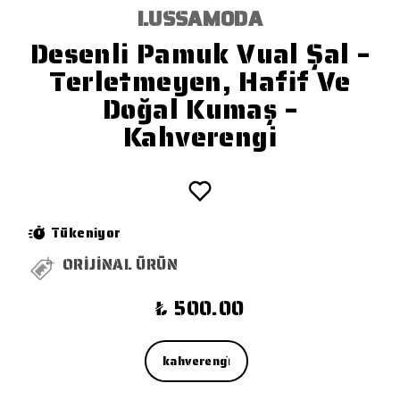
LUSSAMODA
Desenli Pamuk Vual Şal –
Terletmeyen, Hafif Ve
Doğal Kumaş –
Kahverengi
Tükeniyor
ORİJİNAL ÜRÜN
₺ 500.00
kahverengi̇