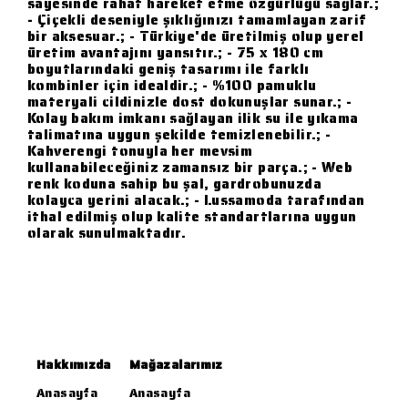
sayesinde rahat hareket etme özgürlüğü sağlar.;
- Çiçekli deseniyle şıklığınızı tamamlayan zarif
bir aksesuar.; - Türkiye'de üretilmiş olup yerel
üretim avantajını yansıtır.; - 75 x 180 cm
boyutlarındaki geniş tasarımı ile farklı
kombinler için idealdir.; - %100 pamuklu
materyali cildinizle dost dokunuşlar sunar.; -
Kolay bakım imkanı sağlayan ilik su ile yıkama
talimatına uygun şekilde temizlenebilir.; -
Kahverengi tonuyla her mevsim
kullanabileceğiniz zamansız bir parça.; - Web
renk koduna sahip bu şal, gardrobunuzda
kolayca yerini alacak.; - Lussamoda tarafından
ithal edilmiş olup kalite standartlarına uygun
olarak sunulmaktadır.
Hakkımızda
Mağazalarımız
Anasayfa
Anasayfa