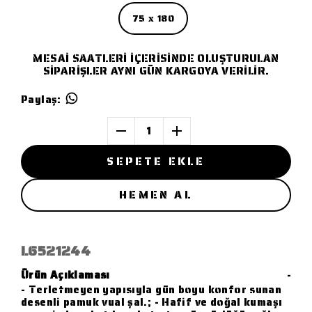
75 x 180
MESAİ SAATLERİ İÇERİSİNDE OLUŞTURULAN
SİPARİŞLER AYNI GÜN KARGOYA VERİLİR.
Paylaş
:
1
SEPETE EKLE
HEMEN AL
L6521244
Ürün Açıklaması
-
- Terletmeyen yapısıyla gün boyu konfor sunan
desenli pamuk vual şal.; - Hafif ve doğal kumaşı