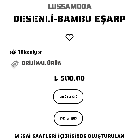
LUSSAMODA
DESENLİ-BAMBU EŞARP
Tükeniyor
ORİJİNAL ÜRÜN
₺ 500.00
antrasi̇t
90 x 90
MESAİ SAATLERİ İÇERİSİNDE OLUŞTURULAN