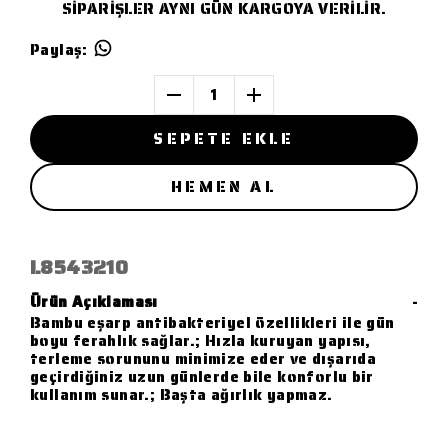
SİPARİŞLER AYNI GÜN KARGOYA VERİLİR.
Paylaş
:
1
SEPETE EKLE
HEMEN AL
L8543210
Ürün Açıklaması
-
Bambu eşarp antibakteriyel özellikleri ile gün
boyu ferahlık sağlar.; Hızla kuruyan yapısı,
terleme sorununu minimize eder ve dışarıda
geçirdiğiniz uzun günlerde bile konforlu bir
kullanım sunar.; Başta ağırlık yapmaz.