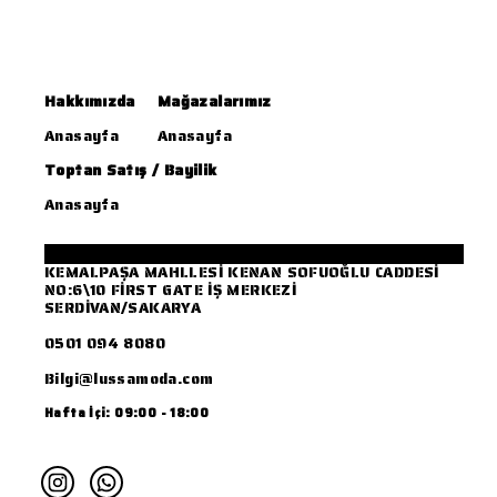
Hakkımızda
Mağazalarımız
Anasayfa
Anasayfa
Toptan Satış / Bayilik
Anasayfa
KEMALPAŞA MAHLLESİ KENAN SOFUOĞLU CADDESİ
NO:6\10 FİRST GATE İŞ MERKEZİ
SERDİVAN/SAKARYA
0501 094 8080
Bilgi@lussamoda.com
Hafta İçi: 09:00 - 18:00